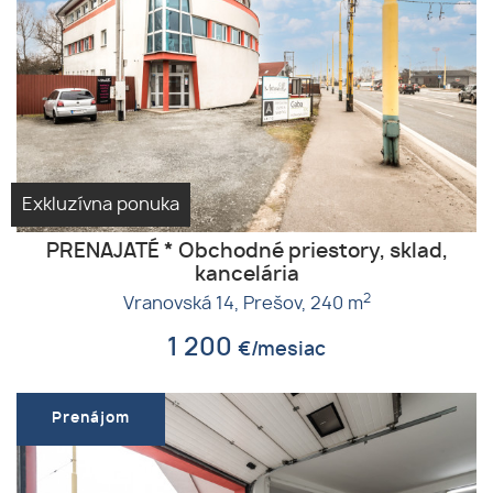
Exkluzívna ponuka
PRENAJATÉ * Obchodné priestory, sklad,
kancelária
2
Vranovská 14,
Prešov,
240 m
1 200
€/mesiac
Prenájom