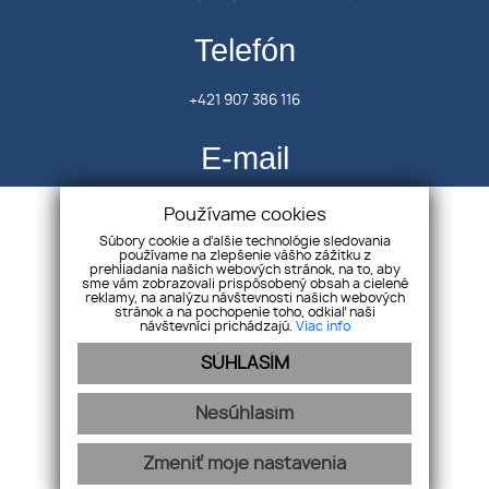
Telefón
+421 907 386 116
E-mail
oravcova.avenue@gmail.com
Používame cookies
Súbory cookie a ďalšie technológie sledovania
používame na zlepšenie vášho zážitku z
prehliadania našich webových stránok, na to, aby
Úvod
sme vám zobrazovali prispôsobený obsah a cielené
reklamy, na analýzu návštevnosti našich webových
Kontakt
stránok a na pochopenie toho, odkiaľ naši
návštevníci prichádzajú.
Viac info
GDPR
SÚHLASÍM
Cookies
Nesúhlasím
Zmeniť moje nastavenia
webex.digital
-
REALVIA.sk