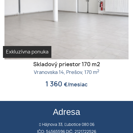
Exkluzívna ponuka
Skladový priestor 170 m2
2
Vranovska 14,
Prešov,
170 m
1 360
€/mesiac
Adresa
Hájnova 33, Ľubotice 080 06
IČO: 54565596 DIČ: 2121722526