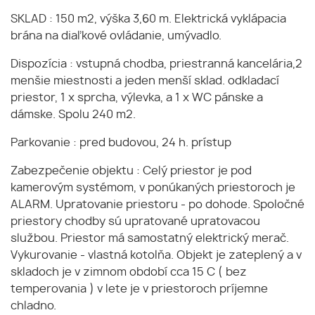
SKLAD : 150 m2, výška 3,60 m. Elektrická vyklápacia
brána na diaľkové ovládanie, umývadlo.
Dispozícia : vstupná chodba, priestranná kancelária,2
menšie miestnosti a jeden menší sklad. odkladací
priestor, 1 x sprcha, výlevka, a 1 x WC pánske a
dámske. Spolu 240 m2.
Parkovanie : pred budovou, 24 h. prístup
Zabezpečenie objektu : Celý priestor je pod
kamerovým systémom, v ponúkaných priestoroch je
ALARM. Upratovanie priestoru - po dohode. Spoločné
priestory chodby sú upratované upratovacou
službou. Priestor má samostatný elektrický merač.
Vykurovanie - vlastná kotolňa. Objekt je zateplený a v
skladoch je v zimnom období cca 15 C ( bez
temperovania ) v lete je v priestoroch príjemne
chladno.