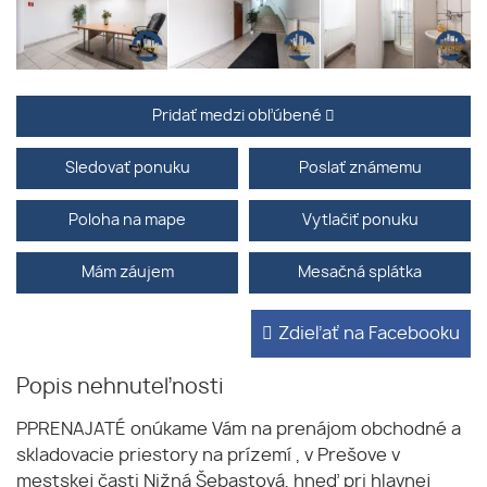
Pridať medzi obľúbené
Sledovať ponuku
Poslať známemu
Poloha na mape
Vytlačiť ponuku
Mám záujem
Mesačná splátka
Zdieľať na Facebooku
Popis nehnuteľnosti
PPRENAJATÉ onúkame Vám na prenájom obchodné a
skladovacie priestory na prízemí , v Prešove v
mestskej časti Nižná Šebastová, hneď pri hlavnej