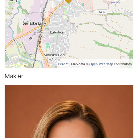
Leaflet
| Map data ©
OpenStreetMap
contributors
Maklér