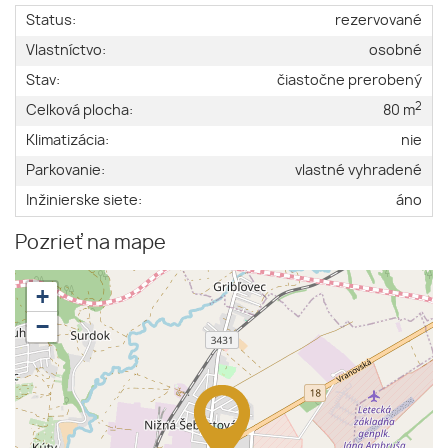
Status:
rezervované
Vlastníctvo:
osobné
Stav:
čiastočne prerobený
2
Celková plocha:
80 m
Klimatizácia:
nie
Parkovanie:
vlastné vyhradené
Inžinierske siete:
áno
Pozrieť na mape
+
−