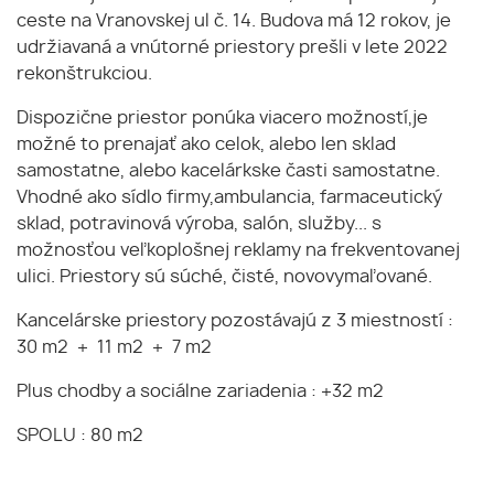
ceste na Vranovskej ul č. 14. Budova má 12 rokov, je
udržiavaná a vnútorné priestory prešli v lete 2022
rekonštrukciou.
Dispozične priestor ponúka viacero možností,je
možné to prenajať ako celok, alebo len sklad
samostatne, alebo kacelárkske časti samostatne.
Vhodné ako sídlo firmy,ambulancia, farmaceutický
sklad, potravinová výroba, salón, služby... s
možnosťou veľkoplošnej reklamy na frekventovanej
ulici. Priestory sú súché, čisté, novovymaľované.
Kancelárske priestory pozostávajú z 3 miestností :
30 m2 + 11 m2 + 7 m2
Plus chodby a sociálne zariadenia : +32 m2
SPOLU : 80 m2