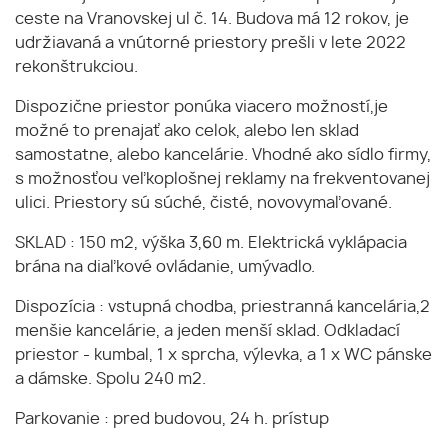
ceste na Vranovskej ul č. 14. Budova má 12 rokov, je
udržiavaná a vnútorné priestory prešli v lete 2022
rekonštrukciou.
Dispozične priestor ponúka viacero možností,je
možné to prenajať ako celok, alebo len sklad
samostatne, alebo kancelárie. Vhodné ako sídlo firmy,
s možnosťou veľkoplošnej reklamy na frekventovanej
ulici. Priestory sú súché, čisté, novovymaľované.
SKLAD : 150 m2, výška 3,60 m. Elektrická vyklápacia
brána na diaľkové ovládanie, umývadlo.
Dispozícia : vstupná chodba, priestranná kancelária,2
menšie kancelárie, a jeden menší sklad. Odkladací
priestor - kumbal, 1 x sprcha, výlevka, a 1 x WC pánske
a dámske. Spolu 240 m2.
Parkovanie : pred budovou, 24 h. prístup