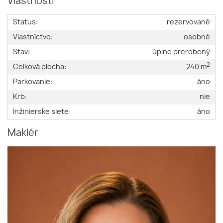
Vlastnosti
Status:
rezervované
Vlastníctvo:
osobné
Stav:
úplne prerobený
2
Celková plocha:
240 m
Parkovanie:
áno
Krb:
nie
Inžinierske siete:
áno
Maklér