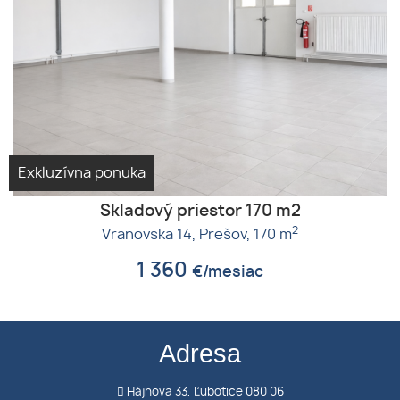
Exkluzívna ponuka
Skladový priestor 170 m2
2
Vranovska 14,
Prešov,
170 m
1 360
€/mesiac
Adresa
Hájnova 33, Ľubotice 080 06