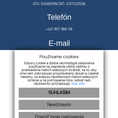
IČO: 54565596 DIČ: 2121722526
Telefón
+421 907 386 116
E-mail
oravcova.avenue@gmail.com
Používame cookies
Súbory cookie a ďalšie technológie sledovania
používame na zlepšenie vášho zážitku z
prehliadania našich webových stránok, na to, aby
Úvod
sme vám zobrazovali prispôsobený obsah a cielené
reklamy, na analýzu návštevnosti našich webových
Kontakt
stránok a na pochopenie toho, odkiaľ naši
návštevníci prichádzajú.
Viac info
GDPR
SÚHLASÍM
Cookies
Nesúhlasím
Zmeniť moje nastavenia