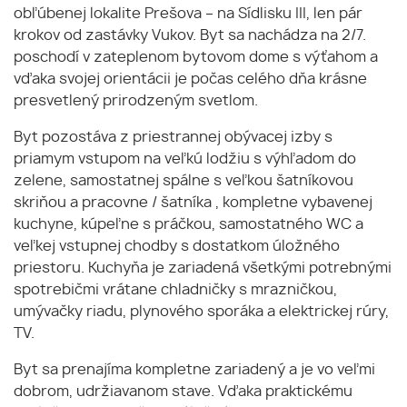
obľúbenej lokalite Prešova – na Sídlisku III, len pár
krokov od zastávky Vukov. Byt sa nachádza na 2/7.
poschodí v zateplenom bytovom dome s výťahom a
vďaka svojej orientácii je počas celého dňa krásne
presvetlený prirodzeným svetlom.
Byt pozostáva z priestrannej obývacej izby s
priamym vstupom na veľkú lodžiu s výhľadom do
zelene, samostatnej spálne s veľkou šatníkovou
skriňou a pracovne / šatníka , kompletne vybavenej
kuchyne, kúpeľne s práčkou, samostatného WC a
veľkej vstupnej chodby s dostatkom úložného
priestoru. Kuchyňa je zariadená všetkými potrebnými
spotrebičmi vrátane chladničky s mrazničkou,
umývačky riadu, plynového sporáka a elektrickej rúry,
TV.
Byt sa prenajíma kompletne zariadený a je vo veľmi
dobrom, udržiavanom stave. Vďaka praktickému