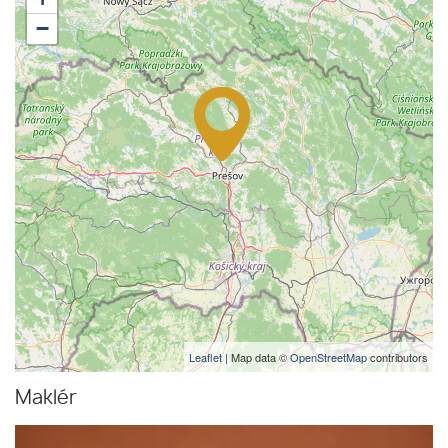
−
Leaflet
| Map data ©
OpenStreetMap
contributors
Maklér