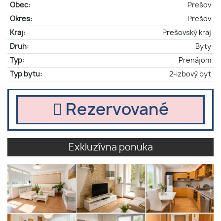
Obec:
Prešov
Okres:
Prešov
Kraj:
Prešovský kraj
Druh:
Byty
Typ:
Prenájom
Typ bytu:
2-izbový byt
Rezervované
Exkluzívna ponuka