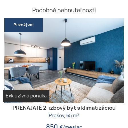
Podobné nehnuteľnosti
Prenájom
Exkluzívna ponuka
PRENAJATÉ 2-izbový byt s klimatizáciou
2
Prešov,
65 m
850
€/mesiac