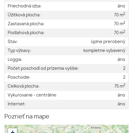
Priechodná izba:
áno
2
Úžitková plocha:
70 m
2
Zastavaná plocha:
70 m
2
Podlahová plocha:
70 m
Stav:
úplne prerobený
Typ výbavy:
kompletne vybavený
Loggia:
áno
Počet poschodí od prízemia vyššie:
2
Poschodie:
2
2
Celková plocha:
75 m
Vykurovanie - centrálne:
áno
Internet:
áno
Pozrieť na mape
+