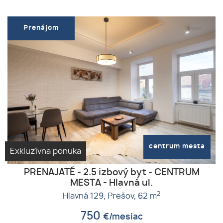
Prenájom
centrum mesta
Exkluzívna ponuka
PRENAJATÉ - 2.5 izbový byt - CENTRUM
MESTA - Hlavná ul.
2
Hlavná 129,
Prešov,
62 m
750
€/mesiac