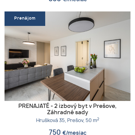
Prenájom
PRENAJATÉ - 2 izbový byt v Prešove,
Záhradné sady
2
Hrušková 35,
Prešov,
50 m
750
€/mesiac