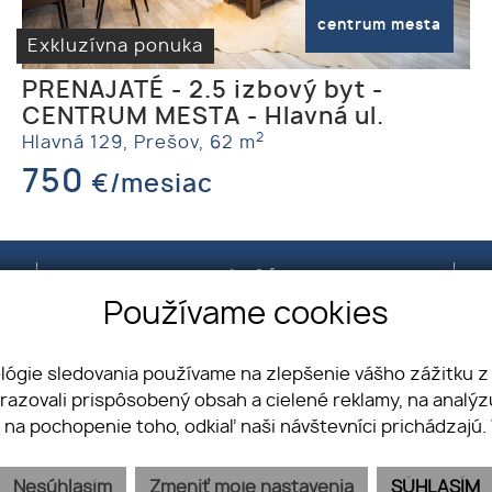
centrum mesta
Exkluzívna ponuka
PRENAJATÉ - 2.5 izbový byt -
CENTRUM MESTA - Hlavná ul.
2
Hlavná 129,
Prešov,
62 m
750
€/mesiac
Telefón
Používame cookies
+421 907 386 116
ológie sledovania používame na zlepšenie vášho zážitku z
brazovali prispôsobený obsah a cielené reklamy, na analý
 na pochopenie toho, odkiaľ naši návštevníci prichádzajú.
Nesúhlasím
Zmeniť moje nastavenia
SÚHLASÍM