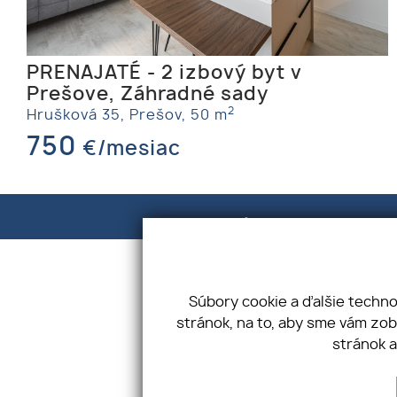
PRENAJATÉ - 2 izbový byt v
Prešove, Záhradné sady
2
Hrušková 35,
Prešov,
50 m
750
€/mesiac
Adresa
Hájnova 33, Ľubotice 080 06
IČO: 54565596 DIČ: 2121722526
Súbory cookie a ďalšie techn
stránok, na to, aby sme vám zo
stránok a
Úvod
GDPR
Kontakt
Cookies