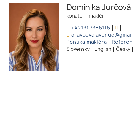
Dominika Jurčová
konateľ - maklér
+421907386116
oravcova.avenue@gmai
Ponuka makléra
Referen
Slovensky
English
Česky