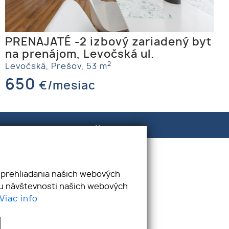
PRENAJATÉ -2 izbový zariadený byt
na prenájom, Levočská ul.
2
Levočská,
Prešov,
53 m
650
€/mesiac
E-mail
oravcova.avenue@gmail.com
 prehliadania našich webových
zu návštevnosti našich webových
Viac info