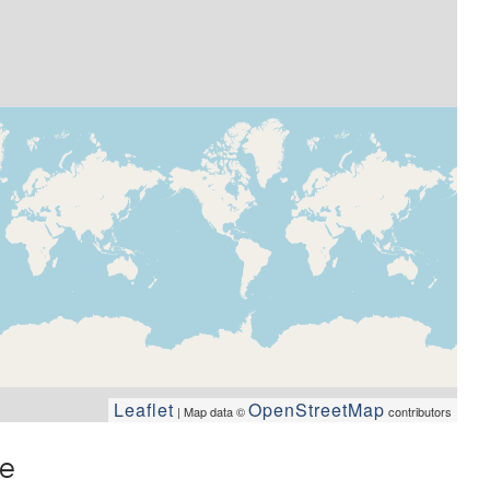
Leaflet
OpenStreetMap
| Map data ©
contributors
me