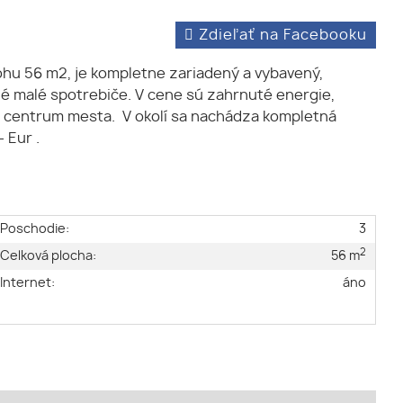
Zdieľať na Facebooku
ohu 56 m2, je kompletne zariadený a vybavený,
iné malé spotrebiče. V cene sú zahrnuté energie,
zke centrum mesta. V okolí sa nachádza kompletná
- Eur .
Poschodie:
3
2
Celková plocha:
56 m
Internet:
áno