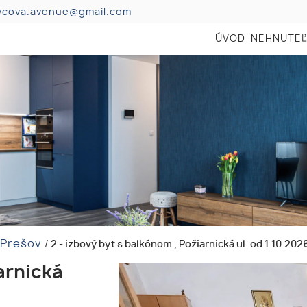
vcova.avenue@gmail.com
ÚVOD
NEHNUTEĽ
, Prešov
/
2 - izbový byt s balkónom , Požiarnická ul. od 1.10.202
iarnická