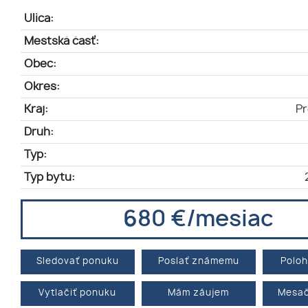
Ulica:
Mestská časť:
Obec:
Okres:
Kraj:
Pr
Druh:
Typ:
Typ bytu:
680 €/mesiac
Sledovať ponuku
Poslať známemu
Polo
Vytlačiť ponuku
Mám záujem
Mesač