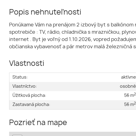
Popis nehnuteľnosti
Ponúkame Vám na prenájom 2 izbový byt s balkónom na
spotrebiče : TV, rádio, chladnička s mrazničkou, plyn
internet . Byt je voľný od 1.10.2026, vopred požaduj
občianska vybavenosť a pár metrov malá železničná st
Vlastnosti
Status:
aktívn
Vlastníctvo:
osobn
Úžitková plocha:
56 m
Zastavaná plocha:
56 m
Pozrieť na mape