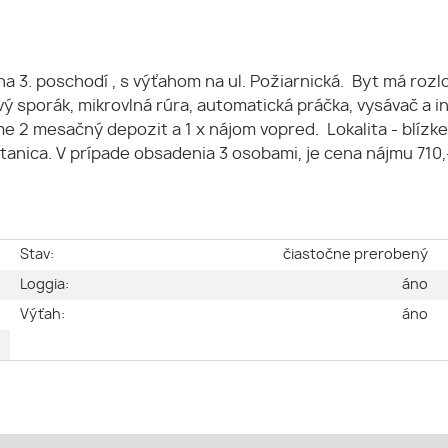
 3. poschodí , s výťahom na ul. Požiarnická. Byt má rozl
ový sporák, mikrovlná rúra, automatická práčka, vysávač a 
eme 2 mesačný depozit a 1 x nájom vopred. Lokalita - blí
anica. V prípade obsadenia 3 osobami, je cena nájmu 710,
e
Stav:
čiastočne prerobený
é
Loggia:
áno
2
Výťah:
áno
2