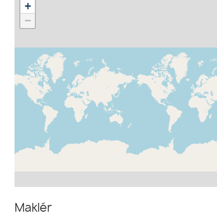
+
−
Maklér