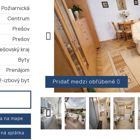
Požiarnická
Centrum
Prešov
Prešov
ešovský kraj
Byty
Prenájom
2-izbový byt
Pridať medzi obľúbené
ha na mape
ná splátka